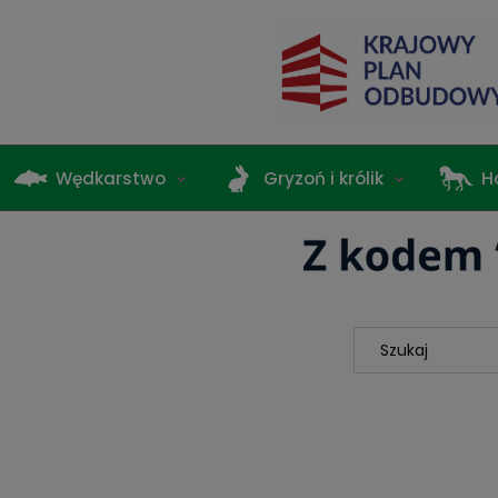
Wędkarstwo
Gryzoń i królik
H
Terrarystyka