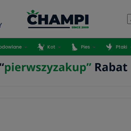
odowlane
Kot
Pies
Ptaki