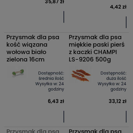
35,87 zł
4,42 zł
Przysmak dla psa
Przysmak dla psa
kość wiązana
miękkie paski pierś
wołowa biało
z kaczki CHAMPI
zielona 16cm
LS-9206 500g
Dostępność:
Dostępność:
średnia ilość
duża ilość
Wysyłka w:
24
Wysyłka w:
24
godziny
godziny
6,43 zł
33,12 zł
Przysmak dla psa
Przysmak dla psa