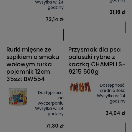
godziny
Wysyłka w:
24
godziny
21,16 zł
73,14 zł
Rurki mięsne ze
Przysmak dla psa
szpikiem o smaku
paluszki rybne z
wołowym rurka
kaczką CHAMPI LS-
pojemnik 12cm
9215 500g
35szt BW554
Dostępność:
średnia ilość
Dostępność:
Wysyłka w:
24
na
godziny
wyczerpaniu
Wysyłka w:
24
34,04 zł
godziny
71,30 zł