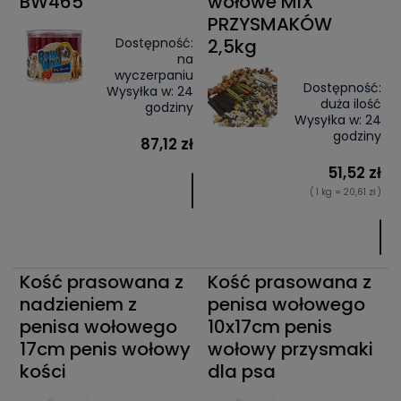
BW465
wołowe MIX
PRZYSMAKÓW
Dostępność:
2,5kg
na
wyczerpaniu
Dostępność:
Wysyłka w:
24
duża ilość
godziny
Wysyłka w:
24
godziny
87,12 zł
51,52 zł
( 1 kg = 20,61 zł )
Kość prasowana z
Kość prasowana z
nadzieniem z
penisa wołowego
penisa wołowego
10x17cm penis
17cm penis wołowy
wołowy przysmaki
kości
dla psa