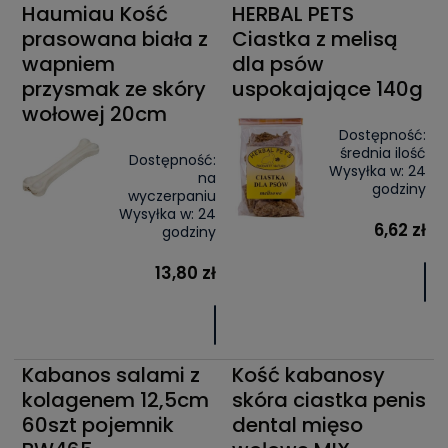
Haumiau Kość
HERBAL PETS
prasowana biała z
Ciastka z melisą
wapniem
dla psów
przysmak ze skóry
uspokajające 140g
wołowej 20cm
Dostępność:
średnia ilość
Dostępność:
Wysyłka w:
24
na
godziny
wyczerpaniu
Wysyłka w:
24
6,62 zł
godziny
13,80 zł
Kabanos salami z
Kość kabanosy
kolagenem 12,5cm
skóra ciastka penis
60szt pojemnik
dental mięso