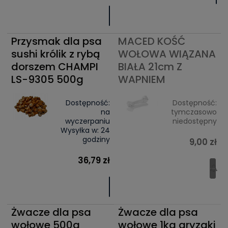
Przysmak dla psa
MACED KOŚĆ
sushi królik z rybą
WOŁOWA WIĄZANA
dorszem CHAMPI
BIAŁA 21cm Z
LS-9305 500g
WAPNIEM
Dostępność:
Dostępność:
na
tymczasowo
wyczerpaniu
niedostępny
Wysyłka w:
24
godziny
9,00 zł
36,79 zł
Żwacze dla psa
Żwacze dla psa
wołowe 500g
wołowe 1kg gryzaki