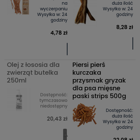
na
duża ilość
wyczerpaniu
Wysyłka w:
24
Wysyłka w:
24
godziny
godziny
8,28 zł
4,78 zł
Olej z łososia dla
Piersi pierś
zwierząt butelka
kurczaka
250ml
przysmak gryzak
dla psa mięsne
Dostępność:
paski strips 500g
tymczasowo
niedostępny
Dostępność:
duża ilość
20,43 zł
Wysyłka w:
24
godziny
22,08 zł