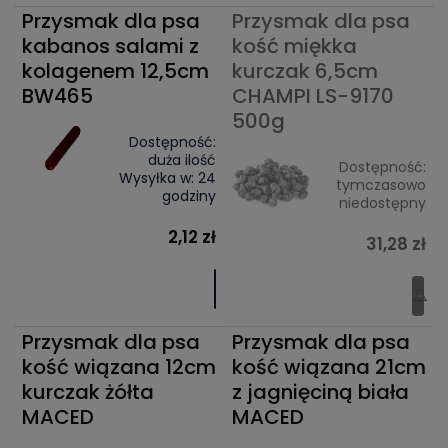
Przysmak dla psa
Przysmak dla psa
kabanos salami z
kość miękka
kolagenem 12,5cm
kurczak 6,5cm
BW465
CHAMPI LS-9170
500g
Dostępność:
duża ilość
Dostępność:
Wysyłka w:
24
tymczasowo
godziny
niedostępny
2,12 zł
31,28 zł
Przysmak dla psa
Przysmak dla psa
kość wiązana 12cm
kość wiązana 21cm
kurczak żółta
z jagnięciną biała
MACED
MACED