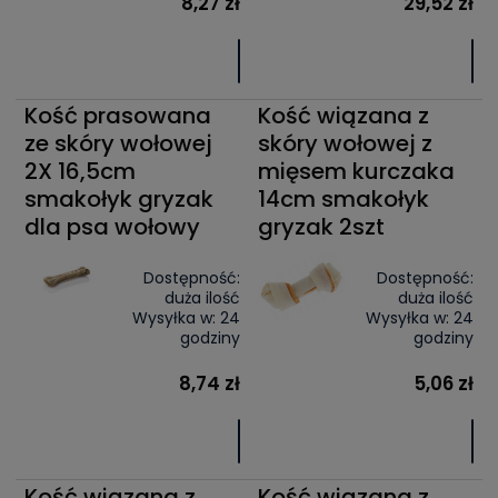
8,27 zł
29,52 zł
Kość prasowana
Kość wiązana z
ze skóry wołowej
skóry wołowej z
2X 16,5cm
mięsem kurczaka
smakołyk gryzak
14cm smakołyk
dla psa wołowy
gryzak 2szt
Dostępność:
Dostępność:
duża ilość
duża ilość
Wysyłka w:
24
Wysyłka w:
24
godziny
godziny
8,74 zł
5,06 zł
Kość wiązana z
Kość wiązana z