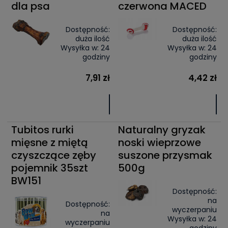
dla psa
czerwona MACED
Dostępność:
Dostępność:
duża ilość
duża ilość
Wysyłka w:
24
Wysyłka w:
24
godziny
godziny
7,91 zł
4,42 zł
Tubitos rurki
Naturalny gryzak
mięsne z miętą
noski wieprzowe
czyszczące zęby
suszone przysmak
pojemnik 35szt
500g
BW151
Dostępność:
na
Dostępność:
wyczerpaniu
na
Wysyłka w:
24
wyczerpaniu