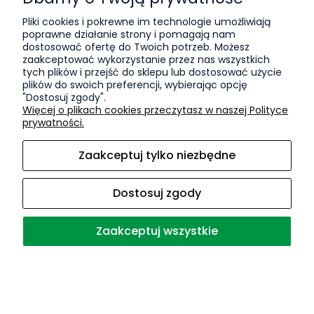
paski kaczki z
pierś kurczaka na
Pliki cookies i pokrewne im technologie umożliwiają
dodatkiem dorsza
patyku CHAMPI LS-
poprawne działanie strony i pomagają nam
dostosować ofertę do Twoich potrzeb. Możesz
CHAMPI LS-9218
9112 500g
zaakceptować wykorzystanie przez nas wszystkich
500g
tych plików i przejść do sklepu lub dostosować użycie
Dostępność:
plików do swoich preferencji, wybierając opcję
duża ilość
"Dostosuj zgody".
Dostępność:
Wysyłka w:
24
Więcej o plikach cookies przeczytasz w naszej Polityce
średnia ilość
godziny
prywatności.
Wysyłka w:
24
godziny
36,79 zł
Zaakceptuj tylko niezbędne
30,36 zł
Dostosuj zgody
Zaakceptuj wszystkie
Przysmak dla psa
Przysmak dla psa
pierś z kaczki
pierś z kurczaka
miękkie paski
miękka CHAMPI
smakołyk CHAMPI
LS-9105 500g
LS-9219 500g