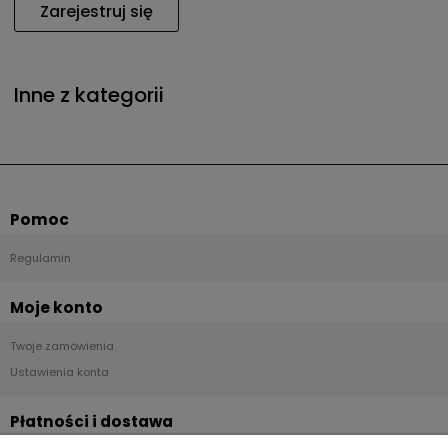
Zarejestruj się
Inne z kategorii
Pomoc
Regulamin
Moje konto
Twoje zamówienia
Ustawienia konta
Płatności i dostawa