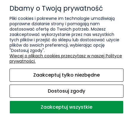
Formy płatności
Dbamy o Twoją prywatność
Czas i koszty dostawy
Pliki cookies i pokrewne im technologie umożliwiają
poprawne działanie strony i pomagają nam
Informacje
dostosować ofertę do Twoich potrzeb. Możesz
zaakceptować wykorzystanie przez nas wszystkich
KPO
tych plików i przejść do sklepu lub dostosować użycie
plików do swoich preferencji, wybierając opcję
Polityka prywatności
"Dostosuj zgody".
Więcej o plikach cookies przeczytasz w naszej Polityce
O nas
prywatności.
Kontakt i dane firmy
Zaakceptuj tylko niezbędne
Blog
Sport
Dostosuj zgody
O firmie
Zaakceptuj wszystkie
Sklep internetowy Shoper Premium