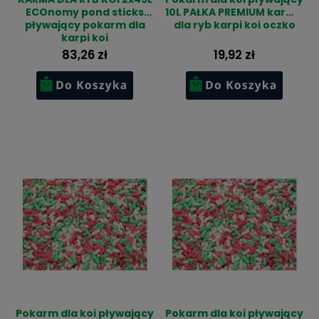
ECOnomy pond sticks
10L PAŁKA PREMIUM karma
pływający pokarm dla
dla ryb karpi koi oczko
karpi koi
83,26 zł
19,92 zł
Pokarm dla koi pływający
Pokarm dla koi pływający