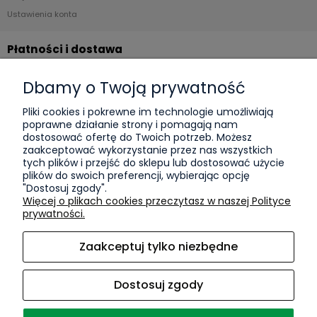
Ustawienia konta
Płatności i dostawa
Formy płatności
Dbamy o Twoją prywatność
Czas i koszty dostawy
Pliki cookies i pokrewne im technologie umożliwiają
poprawne działanie strony i pomagają nam
Informacje
dostosować ofertę do Twoich potrzeb. Możesz
zaakceptować wykorzystanie przez nas wszystkich
KPO
tych plików i przejść do sklepu lub dostosować użycie
plików do swoich preferencji, wybierając opcję
Polityka prywatności
"Dostosuj zgody".
Więcej o plikach cookies przeczytasz w naszej Polityce
O nas
prywatności.
Kontakt i dane firmy
Zaakceptuj tylko niezbędne
Blog
Sport
Dostosuj zgody
O firmie