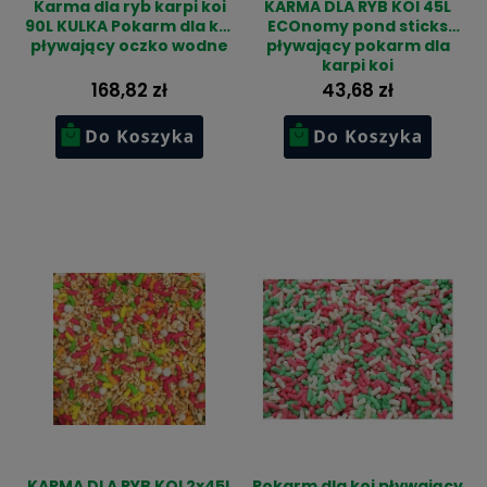
Karma dla ryb karpi koi
KARMA DLA RYB KOI 45L
90L KULKA Pokarm dla koi
ECOnomy pond sticks
pływający oczko wodne
pływający pokarm dla
karpi koi
168,82 zł
43,68 zł
KARMA DLA RYB KOI 2x45L
Pokarm dla koi pływający