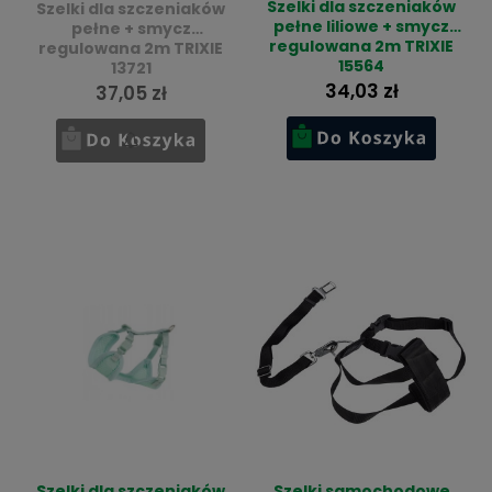
Szelki dla szczeniaków
Szelki dla szczeniaków
pełne liliowe + smycz
pełne + smycz
regulowana 2m TRIXIE
regulowana 2m TRIXIE
15564
13721
34,03 zł
37,05 zł
Szelki dla szczeniaków
Szelki samochodowe