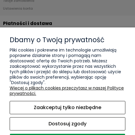
Twoje zamówienia
Ustawienia konta
Płatności i dostawa
Formy płatności
Dbamy o Twoją prywatność
Czas i koszty dostawy
Pliki cookies i pokrewne im technologie umożliwiają
poprawne działanie strony i pomagają nam
Informacje
dostosować ofertę do Twoich potrzeb. Możesz
zaakceptować wykorzystanie przez nas wszystkich
KPO
tych plików i przejść do sklepu lub dostosować użycie
plików do swoich preferencji, wybierając opcję
Polityka prywatności
"Dostosuj zgody".
Więcej o plikach cookies przeczytasz w naszej Polityce
O nas
prywatności.
Kontakt i dane firmy
Zaakceptuj tylko niezbędne
Blog
Sport
Dostosuj zgody
O firmie