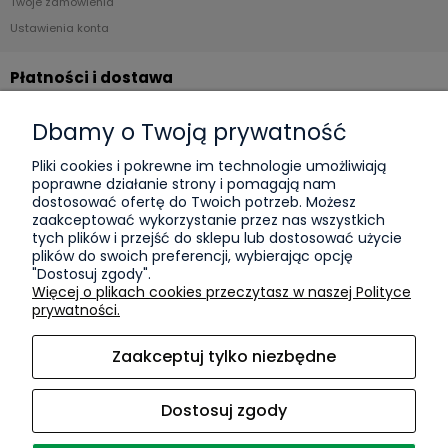
Twoje zamówienia
Ustawienia konta
Płatności i dostawa
Formy płatności
Dbamy o Twoją prywatność
Czas i koszty dostawy
Pliki cookies i pokrewne im technologie umożliwiają
poprawne działanie strony i pomagają nam
Informacje
dostosować ofertę do Twoich potrzeb. Możesz
zaakceptować wykorzystanie przez nas wszystkich
KPO
tych plików i przejść do sklepu lub dostosować użycie
plików do swoich preferencji, wybierając opcję
Polityka prywatności
"Dostosuj zgody".
Więcej o plikach cookies przeczytasz w naszej Polityce
O nas
prywatności.
Kontakt i dane firmy
Zaakceptuj tylko niezbędne
Blog
Sport
Dostosuj zgody
O firmie