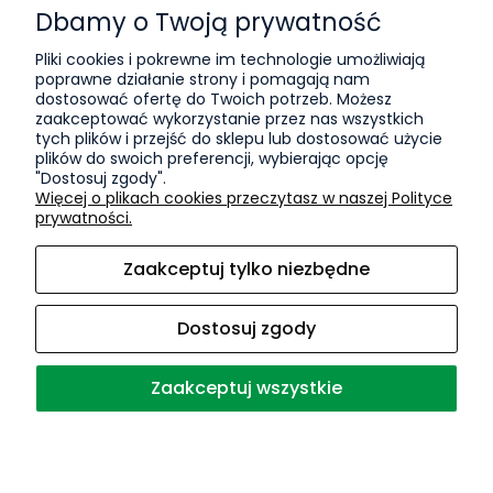
Formy płatności
Dbamy o Twoją prywatność
82,29 zł
Czas i koszty dostawy
Pliki cookies i pokrewne im technologie umożliwiają
poprawne działanie strony i pomagają nam
Informacje
dostosować ofertę do Twoich potrzeb. Możesz
zaakceptować wykorzystanie przez nas wszystkich
KPO
tych plików i przejść do sklepu lub dostosować użycie
plików do swoich preferencji, wybierając opcję
Polityka prywatności
"Dostosuj zgody".
Więcej o plikach cookies przeczytasz w naszej Polityce
O nas
prywatności.
Kontakt i dane firmy
Zaakceptuj tylko niezbędne
Blog
Sport
Dostosuj zgody
O firmie
Zaakceptuj wszystkie
Sklep internetowy Shoper Premium
1kg Kanar mozga kanaryjska ziarno karma dla