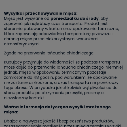
Wysyłka i przechowywanie mięsa:
Mięso jest wysyłane od
poniedziałku do środy
, aby
zapewnić jak najkrótszy czas transportu. Produkt jest
starannie pakowany w karton oraz opakowanie termiczne,
które zapewniają odpowiednią temperaturę przewozu i
chronią mięso przed niekorzystnymi warunkami
atmosferycznymi.
Zgoda na przerwanie łańcucha chłodniczego:
Kupujący przyjmuje do wiadomości, że podczas transportu
może dojść do przerwania łańcucha chłodniczego. Niemniej
jednak, mięso w opakowaniu termicznym pozostaje
zamrożone do 48 godzin, pod warunkiem, że opakowanie
nie zostanie uszkodzone, a czas transportu nie przekroczy
tego okresu. W przypadku jakichkolwiek wątpliwości co do
stanu produktu po otrzymaniu przesyłki, prosimy o
niezwłoczny kontakt.
Ważna informacja dotycząca wysyłki mrożonego
mięsa:
Dbając o najwyższą jakość i bezpieczeństwo produktów,
zastrzegamy sobie możliwość przesunięcia terminu wysyłki