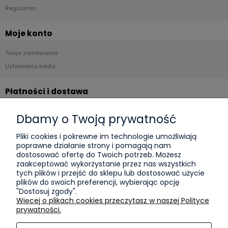
Regulamin
Moje konto
Twoje zamówienia
Ustawienia konta
Płatności i dostawa
Formy płatności
Dbamy o Twoją prywatność
Czas i koszty dostawy
Pliki cookies i pokrewne im technologie umożliwiają
poprawne działanie strony i pomagają nam
Informacje
dostosować ofertę do Twoich potrzeb. Możesz
zaakceptować wykorzystanie przez nas wszystkich
KPO
tych plików i przejść do sklepu lub dostosować użycie
plików do swoich preferencji, wybierając opcję
Polityka prywatności
"Dostosuj zgody".
Więcej o plikach cookies przeczytasz w naszej Polityce
O nas
prywatności.
Kontakt i dane firmy