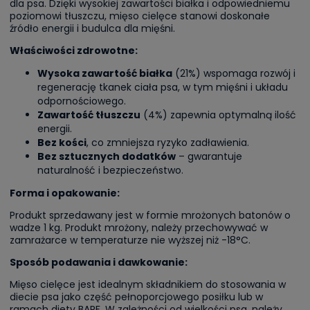
dla psa. Dzięki wysokiej zawartości białka i odpowiedniemu
poziomowi tłuszczu, mięso cielęce stanowi doskonałe
źródło energii i budulca dla mięśni.
Właściwości zdrowotne:
Wysoka zawartość białka
(21%) wspomaga rozwój i
regenerację tkanek ciała psa, w tym mięśni i układu
odpornościowego.
Zawartość tłuszczu
(4%) zapewnia optymalną ilość
energii.
Bez kości
, co zmniejsza ryzyko zadławienia.
Bez sztucznych dodatków
– gwarantuje
naturalność i bezpieczeństwo.
Forma i opakowanie:
Produkt sprzedawany jest w formie mrożonych batonów o
wadze 1 kg. Produkt mrożony, należy przechowywać w
zamrażarce w temperaturze nie wyższej niż -18°C.
Sposób podawania i dawkowanie:
Mięso cielęce jest idealnym składnikiem do stosowania w
diecie psa jako część pełnoporcjowego posiłku lub w
ramach diety BARF. W zależności od wielkości psa, należy