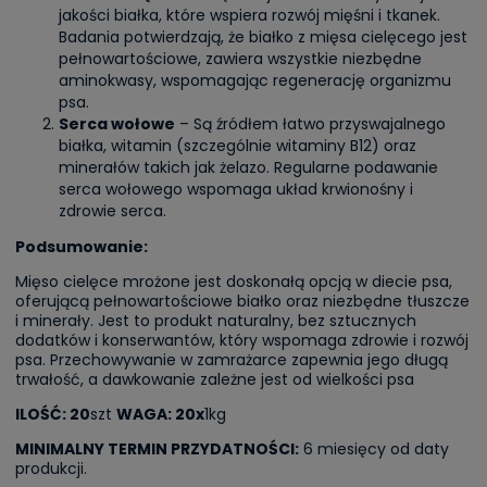
jakości białka, które wspiera rozwój mięśni i tkanek.
Badania potwierdzają, że białko z mięsa cielęcego jest
pełnowartościowe, zawiera wszystkie niezbędne
aminokwasy, wspomagając regenerację organizmu
psa.
Serca wołowe
– Są źródłem łatwo przyswajalnego
białka, witamin (szczególnie witaminy B12) oraz
minerałów takich jak żelazo. Regularne podawanie
serca wołowego wspomaga układ krwionośny i
zdrowie serca.
Podsumowanie:
Mięso cielęce mrożone jest doskonałą opcją w diecie psa,
oferującą pełnowartościowe białko oraz niezbędne tłuszcze
i minerały. Jest to produkt naturalny, bez sztucznych
dodatków i konserwantów, który wspomaga zdrowie i rozwój
psa. Przechowywanie w zamrażarce zapewnia jego długą
trwałość, a dawkowanie zależne jest od wielkości psa
ILOŚĆ: 20
szt
WAGA: 20x
1kg
MINIMALNY TERMIN PRZYDATNOŚCI:
6 miesięcy od daty
produkcji.