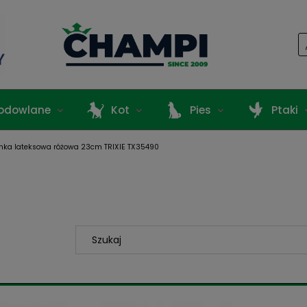
odowlane
Kot
Pies
Ptaki
nka lateksowa różowa 23cm TRIXIE TX35490