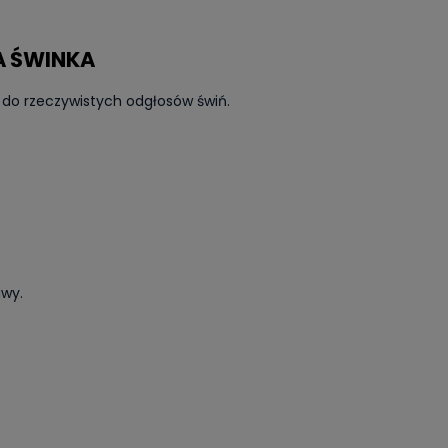
A ŚWINKA
 do rzeczywistych odgłosów świń.
awy.