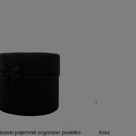
>
bawki pojemnik organizer pudełko
Kosz na zabawk