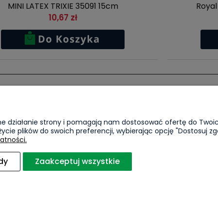
MINI LATEX TRIXIE 35091 15cm
Royal
10,67 zł
Płatności i dostawa
Informacje
awne działanie strony i pomagają nam dostosować ofertę do Two
a
Formy płatności
KPO
życie plików do swoich preferencji, wybierając opcję "Dostosuj zg
Czas i koszty dostawy
Polityka pryw
atności.
dy
Zaakceptuj wszystkie