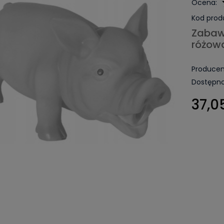
Ocena:
Kod prod
Zabaw
różow
Producen
Dostępno
37,05