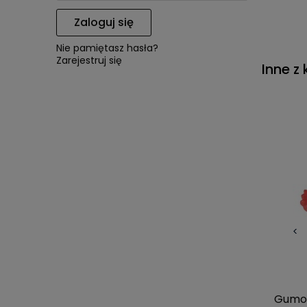
Zaloguj się
Nie pamiętasz hasła?
Zarejestruj się
Inne z 
<
Gumow