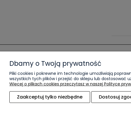
Pomoc
Moje konto
Dbamy o Twoją prywatność
Pliki cookies i pokrewne im technologie umożliwiają popr
Regulamin
Twoje zamówieni
wszystkich tych plików i przejść do sklepu lub dostosować u
Ustawienia konta
Więcej o plikach cookies przeczytasz w naszej Polityce pryw
Zaakceptuj tylko niezbędne
Dostosuj zgo
Sklep internetowy Shoper Premium