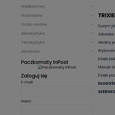
Wędkarstwo
TRIXI
Hodowlane
Oczko wodne
Dużym plu
Akwarystyka
Zabawka 
Terrarystyka
Idealny p
Wykonany 
Akcesoria
Dzięki j
Paczkomaty InPost
Masuje dz
Zaloguj się
Dzięki pi
E-mail:
DŁUGOŚ
SZEROK
Hasło: