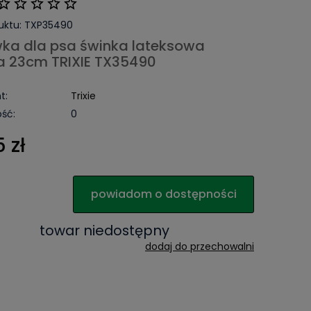
uktu:
TXP35490
ka dla psa świnka lateksowa
a 23cm TRIXIE TX35490
t:
Trixie
ść:
0
 zł
powiadom o dostępności
towar niedostępny
dodaj do przechowalni