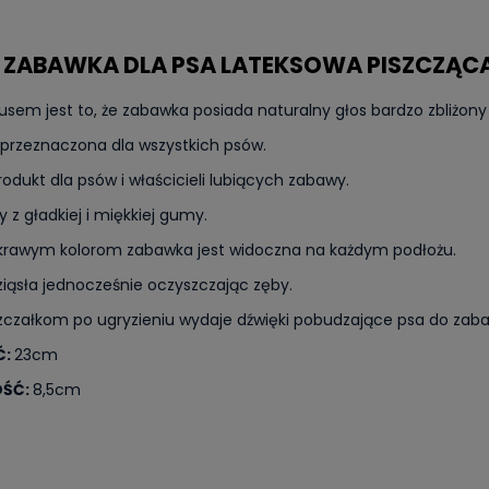
E ZABAWKA DLA PSA LATEKSOWA PISZCZĄC
sem jest to, że zabawka posiada naturalny głos bardzo zbliżony
przeznaczona dla wszystkich psów.
rodukt dla psów i właścicieli lubiących zabawy.
z gładkiej i miękkiej gumy.
askrawym kolorom zabawka jest widoczna na każdym podłożu.
iąsła jednocześnie oczyszczając zęby.
szczałkom po ugryzieniu wydaje dźwięki pobudzające psa do zab
Ć:
23cm
OŚĆ:
8,5cm