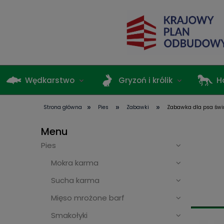
Wędkarstwo
Gryzoń i królik
H
»
»
»
Strona główna
Pies
Zabawki
Zabawka dla psa świ
Terrarystyka
Menu
Pies
Mokra karma
Sucha karma
Mięso mrożone barf
Smakołyki